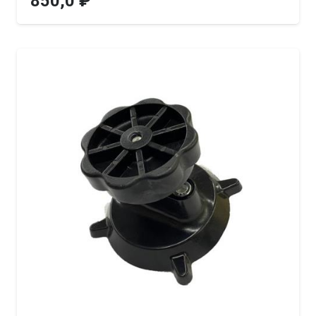
850,0
₽