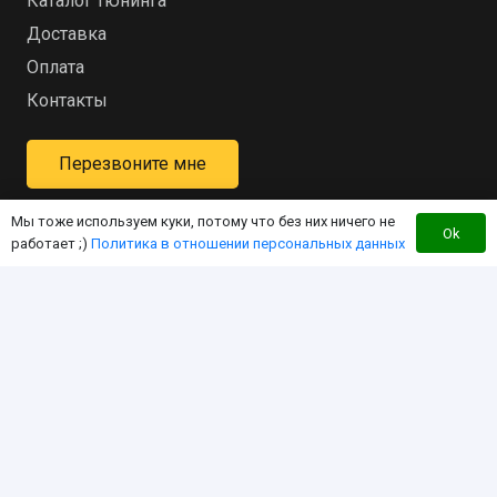
Каталог тюнинга
Доставка
Оплата
Контакты
Перезвоните мне
Мы тоже используем куки, потому что без них ничего не
Ok
работает ;)
Политика в отношении персональных данных
Интернет-магазин для владельцев квадроцикла
«RM»
Мы создали этот интернет-магазин с целью
экономии Вашего времени за счет работы в
режиме «одного окна». Чтобы вы могли найти
любой интересующий Вас товар для «RM» здесь, по