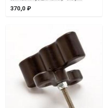
370,0
₽