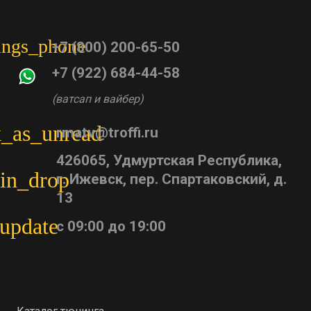
tings_phone
+7 (800) 200-65-50
+7 (922) 684-44-58
(ватсап и вайбер)
_as_unread
rmatv@troffi.ru
426065, Удмуртская Республика,
in_drop
г. Ижевск, пер. Спартаковский, д.
13
update
с 09:00 до 19:00