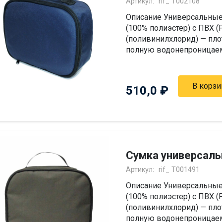
Артикул:
rif_ Т002108
Описание Универсальные
(100% полиэстер) с ПВХ 
(поливинилхлорид) — пло
полную водонепроницаемо
В корзи
510,0
₽
Сумка универсаль
Артикул:
rif_ Т001491
Описание Универсальные
(100% полиэстер) с ПВХ 
(поливинилхлорид) — пло
полную водонепроницаемо