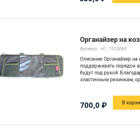
Органайзер на ко
Артикул:
rif_ T010060
Описание Органайзер на
поддерживать порядок в
будут под рукой. Благо
эластичным резинкам, ор
В корз
700,0
₽