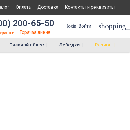
алог
Оплата
Доставка
Контакты и реквизиты
00) 200-65-50
shopping_
Войти
login
Горячая линия
department
Силовой обвес
Лебедки
Разное