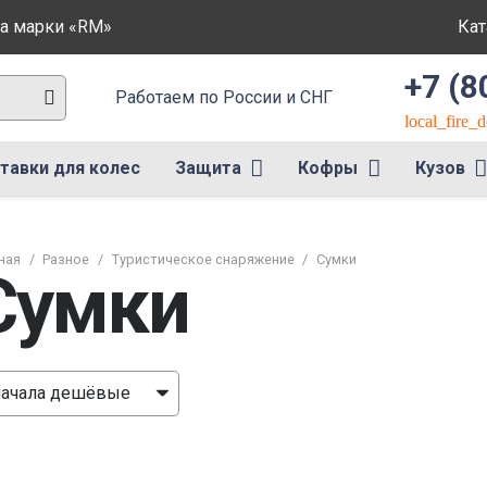
ла марки «RM»
Кат
+7 (8
Работаем по России и СНГ
local_fire_
тавки для колес
Защита
Кофры
Кузов
ная
/
Разное
/
Туристическое снаряжение
/
Сумки
Сумки