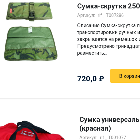
Сумка-скрутка 25
Артикул:
rif_ T007286
Описание Сумка-скрутка п
транспортировки ручных 
закрывается на ремешок и
Предусмотрено тринадцат
разместить…
В корзин
720,0
₽
Сумка универсал
(красная)
Артикул:
rif_ Т001077