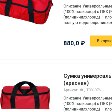
Описание Универсальные
(100% полиэстер) с ПВХ 
(поливинилхлорид) — пло
полную водонепроницаемо
В корзи
880,0
₽
Сумка универсаль
(красная)
Артикул:
rif_ Т001076
Описание Универсальные
(100% полиэстер) с ПВХ 
(поливинилхлорид) — пло