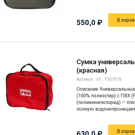
В корзи
550,0
₽
Сумка универсал
(красная)
Артикул:
rif_ Т001075
Описание Универсальные
(100% полиэстер) с ПВХ 
(поливинилхлорид) — пло
полную водонепроницаемо
В корзи
630,0
₽