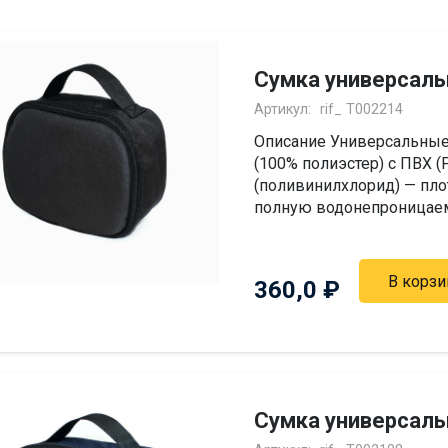
Сумка универсаль
Артикул:
rif_ Т002214
Описание Универсальные
(100% полиэстер) с ПВХ 
(поливинилхлорид) — пло
полную водонепроницаемо
В корзи
360,0
₽
Сумка универсаль