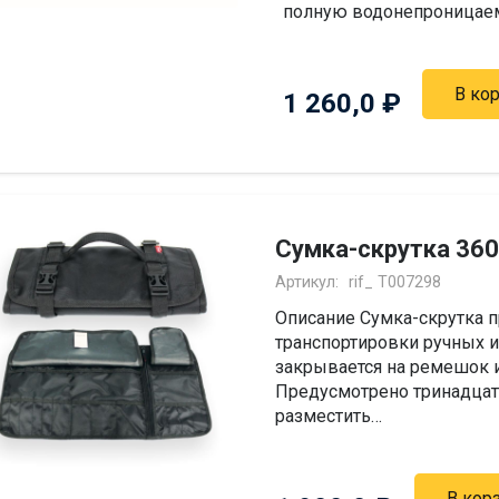
полную водонепроницаемо
В ко
1 260,0
₽
Сумка-скрутка 36
Артикул:
rif_ T007298
Описание Сумка-скрутка п
транспортировки ручных 
закрывается на ремешок и
Предусмотрено тринадцат
разместить…
В кор