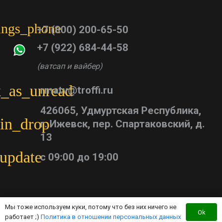
tings_phone
+7 (800) 200-65-50
+7 (922) 684-44-58
(ватсап и вайбер)
_as_unread
rmatv@troffi.ru
426065, Удмуртская Республика,
in_drop
г. Ижевск, пер. Спартаковский, д.
13
update
с 09:00 до 19:00
Мы тоже используем куки, потому что без них ничего не
Ok
работает ;)
Политика в отношении персональных данных
Каталог тюнинга