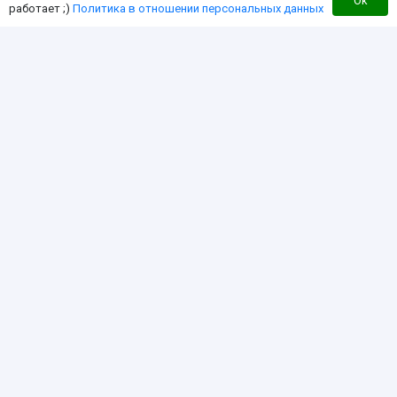
Ok
работает ;)
Политика в отношении персональных данных
Каталог тюнинга
Доставка
Оплата
Контакты
Перезвоните мне
Интернет-магазин для владельцев квадроцикла
«RM»
Мы создали этот интернет-магазин с целью
экономии Вашего времени за счет работы в
режиме «одного окна». Чтобы вы могли найти