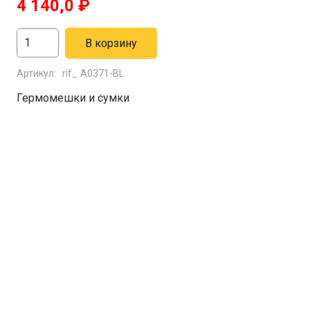
4 140,0
₽
Количество
В корзину
товара
Артикул:
rif_ A0371-BL
Гермосумка
BTrace
Гермомешки и сумки
UniPro
60
л
(синий)