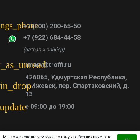
tings_phone
+7 (800) 200-65-50
+7 (922) 684-44-58
(ватсап и вайбер)
_as_unread
rmatv@troffi.ru
426065, Удмуртская Республика,
in_drop
г. Ижевск, пер. Спартаковский, д.
13
update
с 09:00 до 19:00
Мы тоже используем куки, потому что без них ничего не