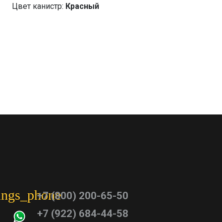
Цвет канистр:
Красный
tings_phone
+7 (800) 200-65-50
+7 (922) 684-44-58