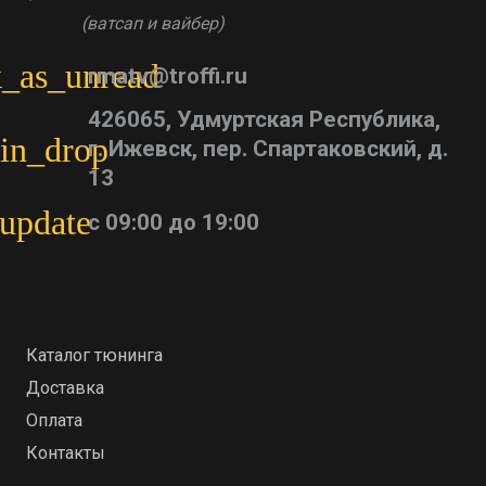
(ватсап и вайбер)
_as_unread
rmatv@troffi.ru
426065, Удмуртская Республика,
in_drop
г. Ижевск, пер. Спартаковский, д.
13
update
с 09:00 до 19:00
Каталог тюнинга
Доставка
Оплата
Контакты