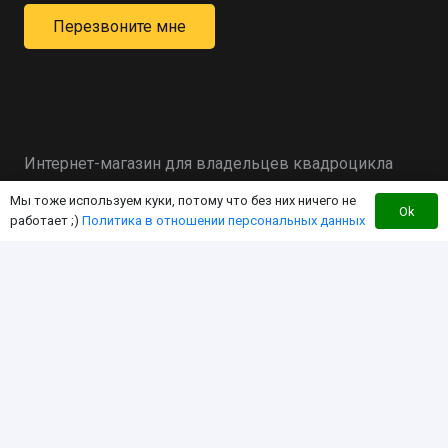
Перезвоните мне
Интернет-магазин для владельцев квадроцикла
«RM»
Мы тоже используем куки, потому что без них ничего не
Ok
работает ;)
Политика в отношении персональных данных
Мы создали этот интернет-магазин с целью
экономии Вашего времени за счет работы в
режиме «одного окна». Чтобы вы могли найти
любой интересующий Вас товар для «RM» здесь, по
дружественной цене!