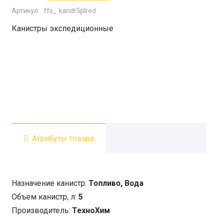
Артикул:
ffs_ kandr5plred
Канистра
Экстрим
Канистры экспедиционные
Драйв-
Плюс
5л
(Красная)
Атрибуты товара
Назначение канистр:
Топливо, Вода
Объем канистр, л:
5
Производитель:
ТехноХим