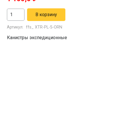
Количество
В корзину
товара
Артикул:
ffs_ XTR-PL-5-ORN
Канистра
"Экстрим-
Канистры экспедиционные
Плюс"
5л
оранжевая