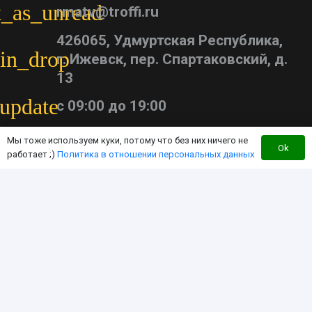
_as_unread
rmatv@troffi.ru
426065, Удмуртская Республика,
in_drop
г. Ижевск, пер. Спартаковский, д.
13
update
с 09:00 до 19:00
Мы тоже используем куки, потому что без них ничего не
Ok
работает ;)
Политика в отношении персональных данных
Каталог тюнинга
Доставка
Оплата
Контакты
Перезвоните мне