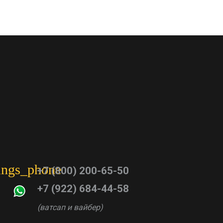
tings_phone
+7 (800) 200-65-50
+7 (922) 684-44-58
(ватсап и вайбер)