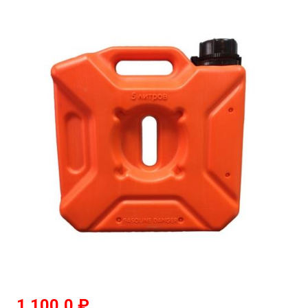
1 100,0
₽