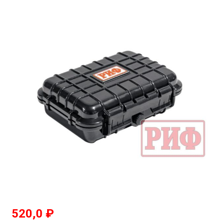
520,0
₽