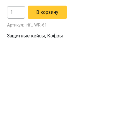
Количество
В корзину
товара
Артикул:
rif_ WR-61
Кейс
защитный
Защитные кейсы
,
Кофры
ударопрочный
РИФ
165х120х52
мм