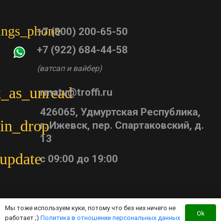
tings_phone
+7 (800) 200-65-50
+7 (922) 684-44-58
(ватсап и вайбер)
_as_unread
rmatv@troffi.ru
426065, Удмуртская Республика,
in_drop
г. Ижевск, пер. Спартаковский, д.
13
update
с 09:00 до 19:00
Мы тоже используем куки, потому что без них ничего не
Ok
работает ;)
Политика в отношении персональных данных
Каталог тюнинга