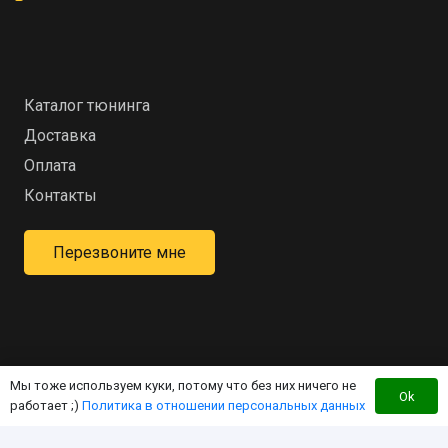
Каталог тюнинга
Доставка
Оплата
Контакты
Перезвоните мне
Мы тоже используем куки, потому что без них ничего не
Интернет-магазин для владельцев квадроцикла
Ok
работает ;)
Политика в отношении персональных данных
«RM»