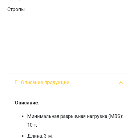
строп
Стропы
10т.
3м.
Описание продукции
Описание:
Минимальная разрывная нагрузка (MBS):
10 т;
Длина: 3 м;