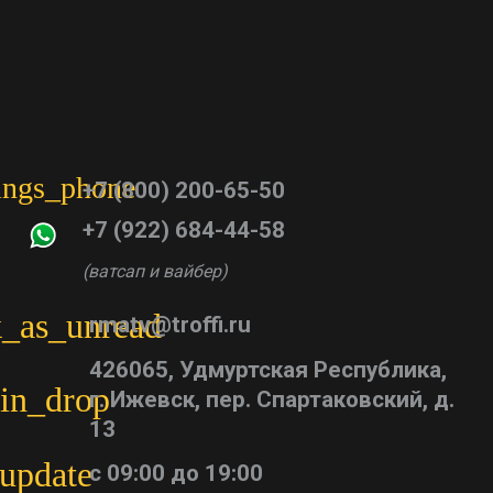
tings_phone
+7 (800) 200-65-50
+7 (922) 684-44-58
(ватсап и вайбер)
_as_unread
rmatv@troffi.ru
426065, Удмуртская Республика,
in_drop
г. Ижевск, пер. Спартаковский, д.
13
update
с 09:00 до 19:00