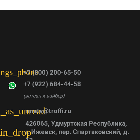
tings_phone
+7 (800) 200-65-50
+7 (922) 684-44-58
(ватсап и вайбер)
_as_unread
rmatv@troffi.ru
426065, Удмуртская Республика,
in_drop
г. Ижевск, пер. Спартаковский, д.