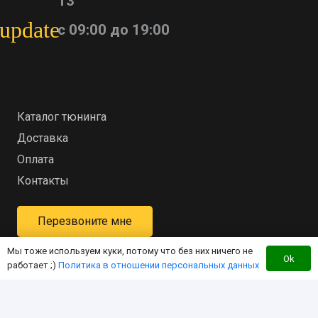
13
update
с 09:00 до 19:00
Каталог тюнинга
Доставка
Оплата
Контакты
Перезвоните мне
Мы тоже используем куки, потому что без них ничего не
Ok
работает ;)
Политика в отношении персональных данных