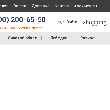
алог
Оплата
Доставка
Контакты и реквизиты
00) 200-65-50
shopping_
Войти
login
Горячая линия
department
Силовой обвес
Лебедки
Разное