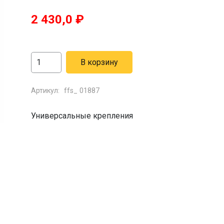
2 430,0
₽
Количество
В корзину
товара
Крепление
Артикул:
ffs_ 01887
универсальное
Универсальные крепления
QUICK
FIST
Weapon
Clamp