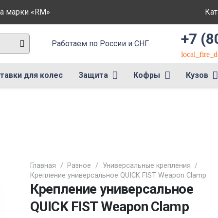
ла марки «RM»
Кат
+7 (8
Работаем по России и СНГ
local_fire_
тавки для колес
Защита
Кофры
Кузов
Главная
/
Разное
/
Универсальные крепления
/
Крепление универсальное QUICK FIST Weapon Clamp
Крепление универсальное
QUICK FIST Weapon Clamp