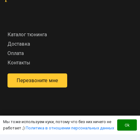
Каталог тюнинга
Доставка
Оплата
Контакты
Перезвоните мне
Мы тоже используем куки, потому что без них ничего не
Интернет-магазин для владельцев квадроцикла
Ok
работает ;)
Политика в отношении персональных данных
«RM»