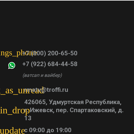
tings_phone
+7 (800) 200-65-50
+7 (922) 684-44-58
(ватсап и вайбер)
_as_unread
rmatv@troffi.ru
426065, Удмуртская Республика,
in_drop
г. Ижевск, пер. Спартаковский, д.
13
update
с 09:00 до 19:00