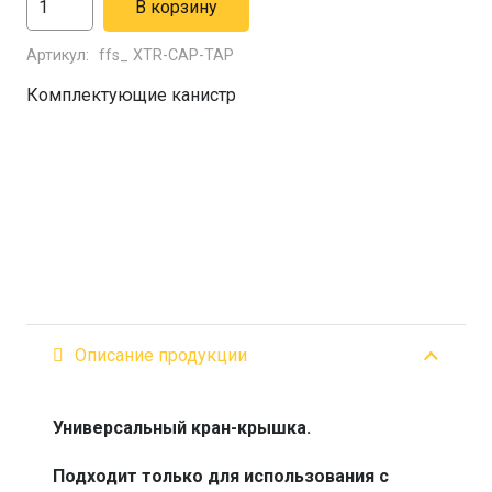
В корзину
товара
Артикул:
ffs_ XTR-CAP-TAP
Крышка-
кран
Комплектующие канистр
для
канистр
"Экстрим"
Описание продукции
Универсальный кран-крышка.
Подходит только для использования с