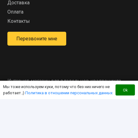
Доставка
Оплата
Контакты
Перезвоните мне
Интернет-магазин для владельцев квадроцикла
Мы тоже используем куки, потому что без них ничего не
«RM»
Ok
работает ;)
Политика в отношении персональных данных
Мы создали этот интернет-магазин с целью
экономии Вашего времени за счет работы в
режиме «одного окна». Чтобы вы могли найти
любой интересующий Вас товар для «RM» здесь, по
дружественной цене!