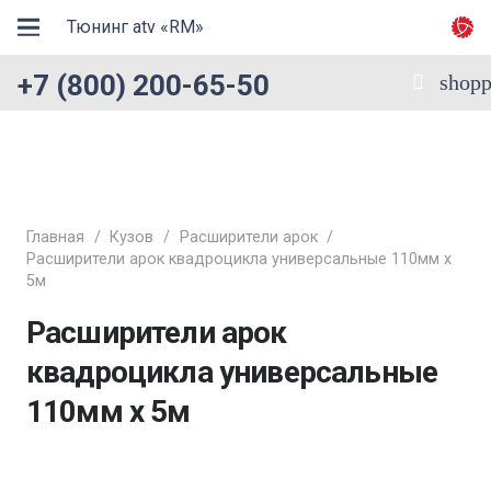
Тюнинг atv «RM»
+7 (800) 200-65-50
shopp
Главная
/
Кузов
/
Расширители арок
/
Расширители арок квадроцикла универсальные 110мм х
5м
Расширители арок
квадроцикла универсальные
110мм х 5м