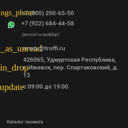
tings_phone
+7 (800) 200-65-50
+7 (922) 684-44-58
(ватсап и вайбер)
_as_unread
rmatv@troffi.ru
426065, Удмуртская Республика,
in_drop
г. Ижевск, пер. Спартаковский, д.
13
update
с 09:00 до 19:00
Каталог тюнинга