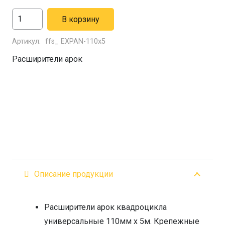
Количество
В корзину
товара
Артикул:
ffs_ EXPAN-110x5
Расширители
арок
Расширители арок
квадроцикла
универсальные
110мм
х
5м
Описание продукции
Расширители арок квадроцикла
универсальные 110мм х 5м. Крепежные