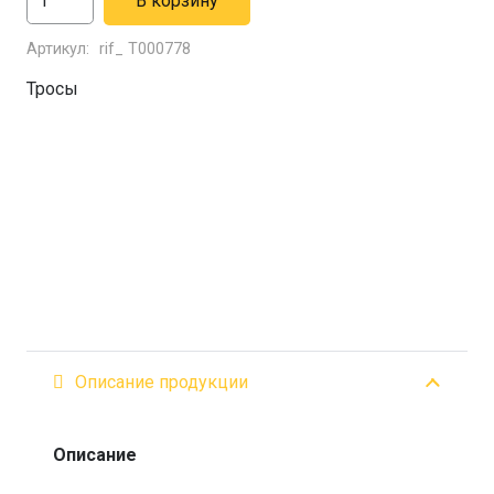
В корзину
товара
Артикул:
rif_ Т000778
Ремень
эластичный
Тросы
с
защёлкой
Tplus
40
мм
Описание продукции
Описание