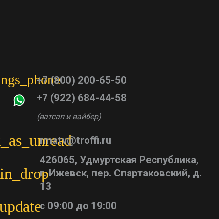
tings_phone
+7 (800) 200-65-50
+7 (922) 684-44-58
(ватсап и вайбер)
_as_unread
rmatv@troffi.ru
426065, Удмуртская Республика,
in_drop
г. Ижевск, пер. Спартаковский, д.
13
update
с 09:00 до 19:00