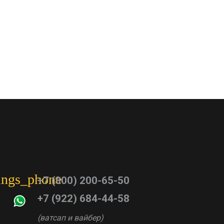
tings_phone
+7 (800) 200-65-50
+7 (922) 684-44-58
(ватсап и вайбер)