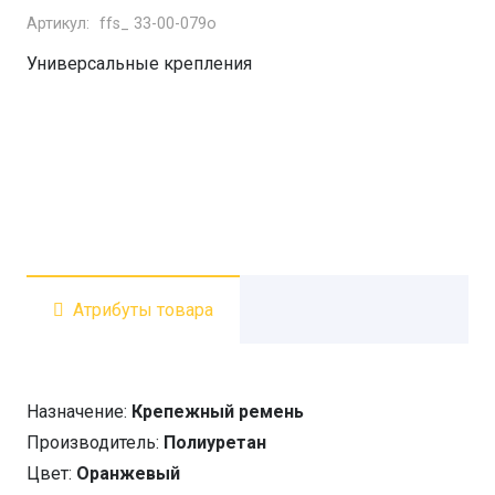
Артикул:
ffs_ 33-00-079o
Ремень
крепёжный
Универсальные крепления
(длина
88см)
оранжевый
Атрибуты товара
Назначение:
Крепежный ремень
Производитель:
Полиуретан
Цвет:
Оранжевый