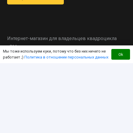
Интернет-магазин для владельцев квадроцикла
«RM»
Мы тоже используем куки, потому что без них ничего не
Ok
работает ;)
Политика в отношении персональных данных
Мы создали этот интернет-магазин с целью
экономии Вашего времени за счет работы в
режиме «одного окна». Чтобы вы могли найти
любой интересующий Вас товар для «RM» здесь, по
дружественной цене!