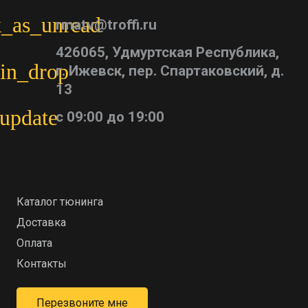
_as_unread
rmatv@troffi.ru
426065, Удмуртская Республика,
in_drop
г. Ижевск, пер. Спартаковский, д.
13
update
с 09:00 до 19:00
Каталог тюнинга
Доставка
Оплата
Контакты
Перезвоните мне