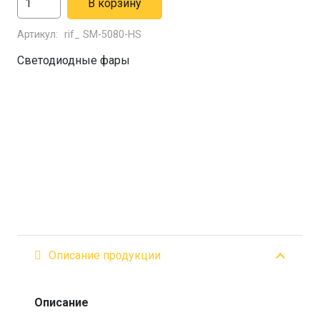
В корзину
товара
Артикул:
rif_ SM-5080-HS
Светодиодная
фара
Светодиодные фары
РИФ
127х103х70
мм
80W
LED
Описание продукции
Описание