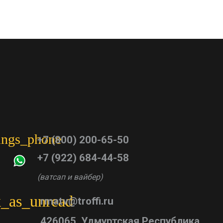
tings_phone
+7 (800) 200-65-50
+7 (922) 684-44-58
(ватсап и вайбер)
_as_unread
rmatv@troffi.ru
426065, Удмуртская Республика,