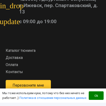
in_drop
г. Ижевск, пер. Спартаковский, д.
13
update
с 09:00 до 19:00
Каталог тюнинга
Доставка
Оплата
Контакты
Перезвоните мне
Мы тоже используем куки, потому что без них ничего не
Ok
работает ;)
Политика в отношении персональных данных