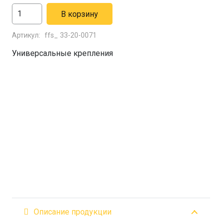
Количество
В корзину
товара
Артикул:
ffs_ 33-20-0071
Зажим
универсальный
Универсальные крепления
средний
(чёрный)
Описание продукции