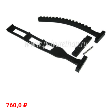
760,0
₽