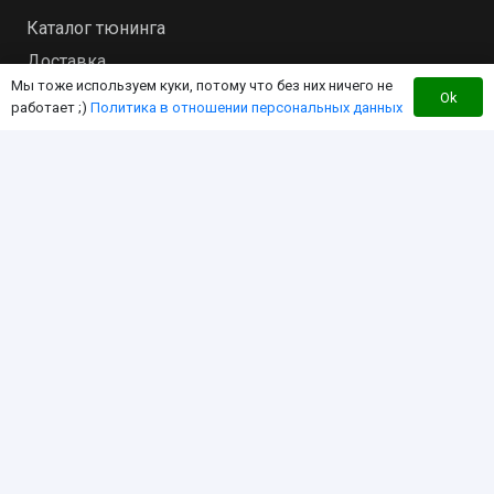
Каталог тюнинга
Доставка
Мы тоже используем куки, потому что без них ничего не
Оплата
Ok
работает ;)
Политика в отношении персональных данных
Контакты
Перезвоните мне
Интернет-магазин для владельцев квадроцикла
«RM»
Мы создали этот интернет-магазин с целью
экономии Вашего времени за счет работы в
режиме «одного окна». Чтобы вы могли найти