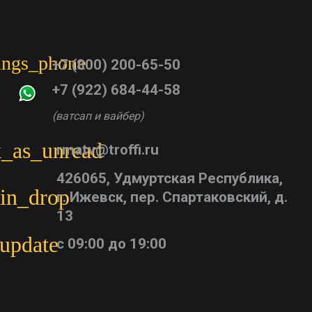
tings_phone
+7 (800) 200-65-50
+7 (922) 684-44-58
(ватсап и вайбер)
_as_unread
rmatv@troffi.ru
426065, Удмуртская Республика,
in_drop
г. Ижевск, пер. Спартаковский, д.
13
update
с 09:00 до 19:00