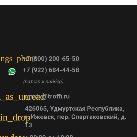
tings_phone
+7 (800) 200-65-50
+7 (922) 684-44-58
(ватсап и вайбер)
_as_unread
rmatv@troffi.ru
426065, Удмуртская Республика,
in_drop
г. Ижевск, пер. Спартаковский, д.
13