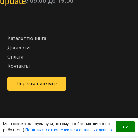
update
с 09:00 до 19:00
Каталог тюнинга
Доставка
Оплата
Контакты
Перезвоните мне
Мы тоже используем куки, потому что без них ничего не
Интернет-магазин для владельцев квадроцикла
Ok
работает ;)
Политика в отношении персональных данных
«RM»